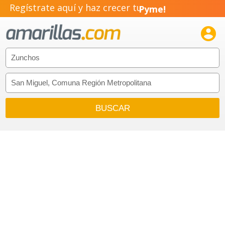
Regístrate aquí y haz crecer tu
Pyme!
Emprendimiento!
