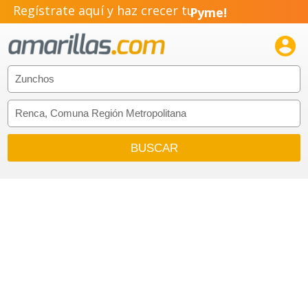
Regístrate aquí y haz crecer tu
Pyme!
Emprendimiento!
