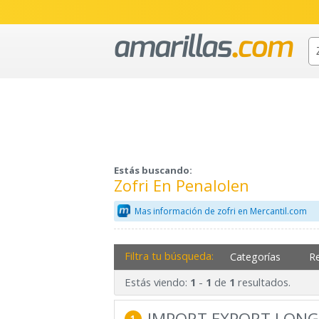
Estás buscando:
Zofri En Penalolen
Mas información de zofri en Mercantil.com
Filtra tu búsqueda:
Categorías
R
Estás viendo:
-
de
resultados.
1
1
1
IMPORT EXPORT LONG
1