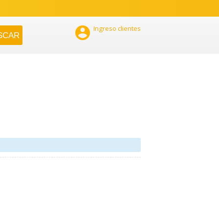

Ingreso clientes