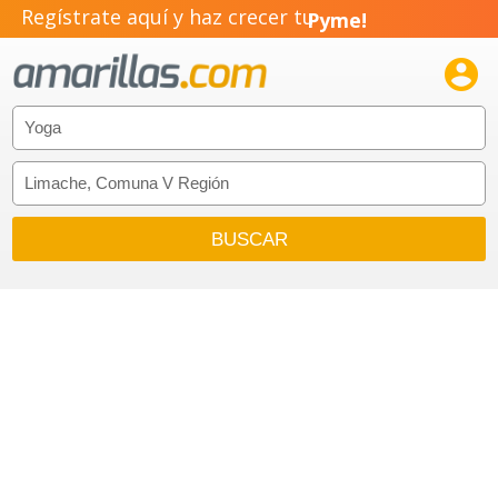
Regístrate aquí y haz crecer tu
Pyme!
Emprendimiento!
