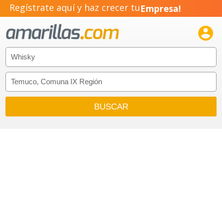
Regístrate aquí y haz crecer tu
Empresa!
Negocio!

Pyme!
Emprendimiento!