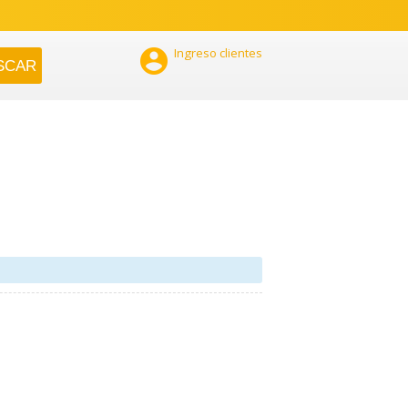

Ingreso clientes