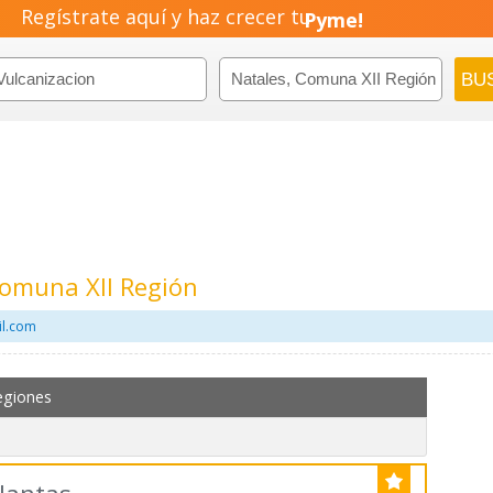
Regístrate aquí y haz crecer tu
Emprendimiento!
Comuna XII Región
il.com
egiones