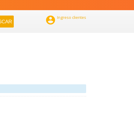

Ingreso clientes