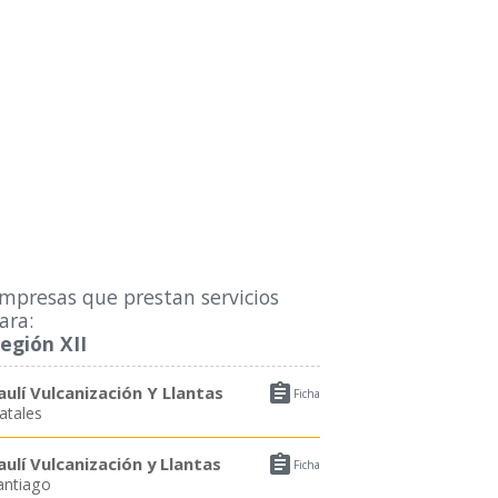
mpresas que prestan servicios
ara:
egión XII

aulí Vulcanización Y Llantas
Ficha
atales

aulí Vulcanización y Llantas
Ficha
antiago