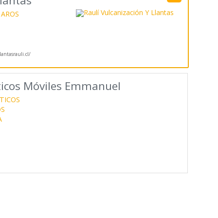
Llantas
 AROS
antasrauli.cl/
icos Móviles Emmanuel
TICOS
OS
A