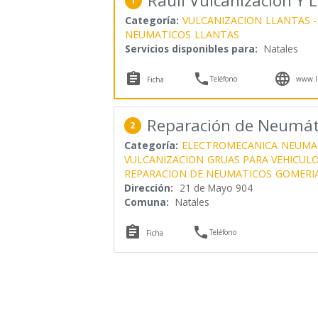
Raulí Vulcanización Y 
1
Categoría:
VULCANIZACION
LLANTAS -
NEUMATICOS
LLANTAS
Servicios disponibles para:
Natales



Teléfono
www.ll
Ficha
Reparación de Neumát
2
Categoría:
ELECTROMECANICA
NEUMA
VULCANIZACION
GRUAS PARA VEHICUL
REPARACION DE NEUMATICOS
GOMERI
Dirección:
21 de Mayo 904
Comuna:
Natales


Teléfono
Ficha