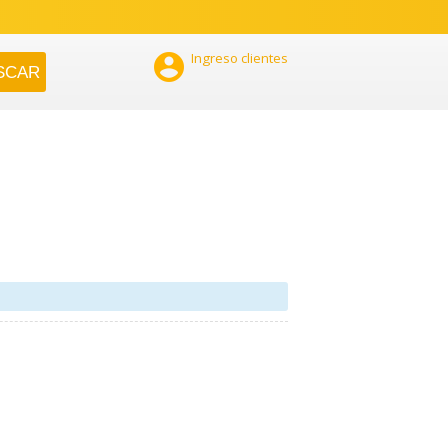

Ingreso clientes