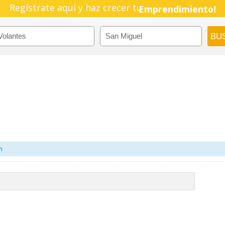
Pyme!
Regístrate aquí y haz crecer tu
Emprendimiento!
m