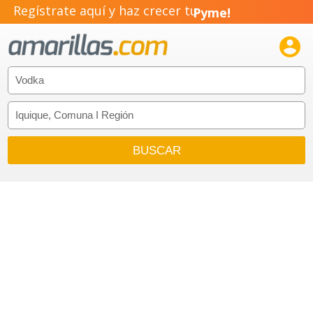
Regístrate aquí y haz crecer tu
Pyme!
Emprendimiento!
