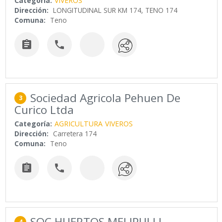
Categoría:
VIVEROS
Dirección:
LONGITUDINAL SUR KM 174, TENO 174
Comuna:
Teno


Sociedad Agricola Pehuen De
3
Curico Ltda
Categoría:
AGRICULTURA
VIVEROS
Dirección:
Carretera 174
Comuna:
Teno


SOC HUERTOS MELIPULLI
4