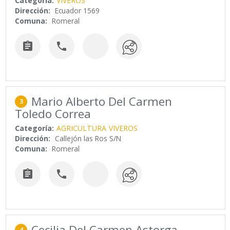
Categoría:
VIVEROS
Dirección:
Ecuador 1569
Comuna:
Romeral


Mario Alberto Del Carmen
3
Toledo Correa
Categoría:
AGRICULTURA
VIVEROS
Dirección:
Callejón las Ros S/N
Comuna:
Romeral


Cecilia Del Carmen Astorga
4