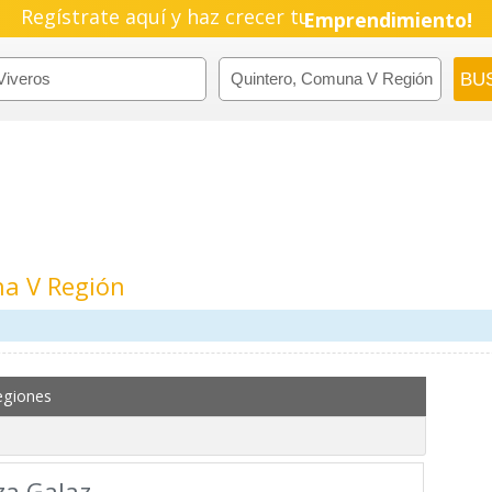
Regístrate aquí y haz crecer tu
Emprendimiento!
na V Región
egiones
za Galaz