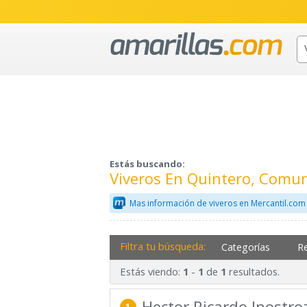
Estás buscando:
Viveros En Quintero, Comu
Mas información de viveros en Mercantil.com
Filtra tu búsqueda:
Categorías
R
Estás viendo:
-
de
resultados.
1
1
1
Hector Ricardo Inostro
1