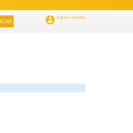

Ingreso clientes