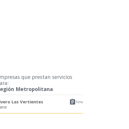
mpresas que prestan servicios
ara:
egión Metropolitana

ivero Las Vertientes
Ficha
aine