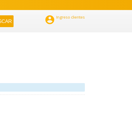

Ingreso clientes