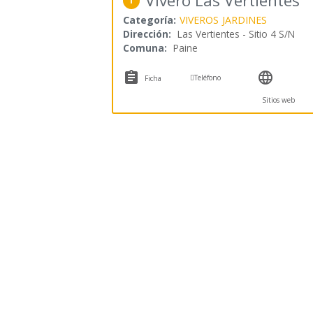
Vivero Las Vertientes
1
Categoría:
VIVEROS
JARDINES
Dirección:
Las Vertientes - Sitio 4 S/N
Comuna:
Paine



Teléfono
Ficha
Sitios web