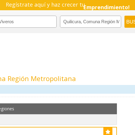
Regístrate aquí y haz crecer tu
Emprendimiento!
na Región Metropolitana
egiones