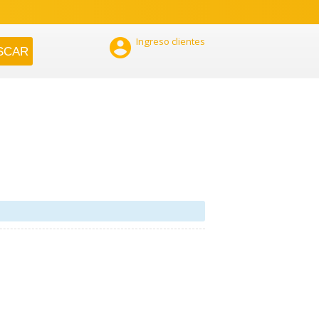

Ingreso clientes