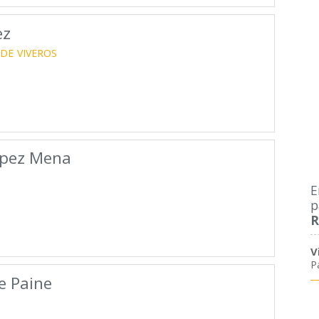
ez
 DE
VIVEROS
opez Mena
E
p
R
V
P
e Paine