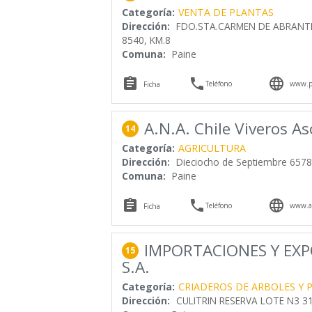
Categoría:
VENTA DE PLANTAS
Dirección:
FDO.STA.CARMEN DE ABRANTE 
8540, KM.8
Comuna:
Paine



Teléfono
www.pa
Ficha
A.N.A. Chile Viveros As
14
Categoría:
AGRICULTURA
Dirección:
Dieciocho de Septiembre 6578
Comuna:
Paine



Teléfono
www.an
Ficha
IMPORTACIONES Y EXP
15
S.A.
Categoría:
CRIADEROS DE ARBOLES Y 
Dirección:
CULITRIN RESERVA LOTE N3 31