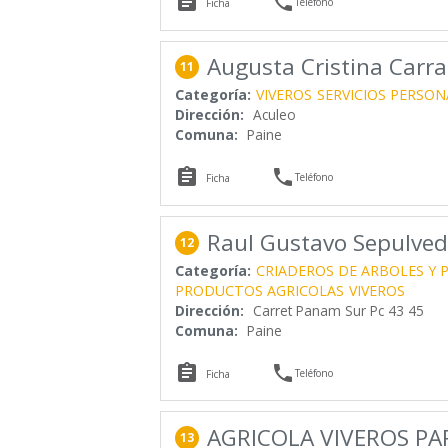


Teléfono
Ficha
Augusta Cristina Carra
11
Categoría:
VIVEROS
SERVICIOS PERSON
Dirección:
Aculeo
Comuna:
Paine


Teléfono
Ficha
Raul Gustavo Sepulve
12
Categoría:
CRIADEROS DE ARBOLES Y 
PRODUCTOS AGRICOLAS
VIVEROS
Dirección:
Carret Panam Sur Pc 43 45
Comuna:
Paine


Teléfono
Ficha
AGRICOLA VIVEROS PA
13