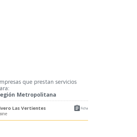
mpresas que prestan servicios
ara:
egión Metropolitana

ivero Las Vertientes
Ficha
aine