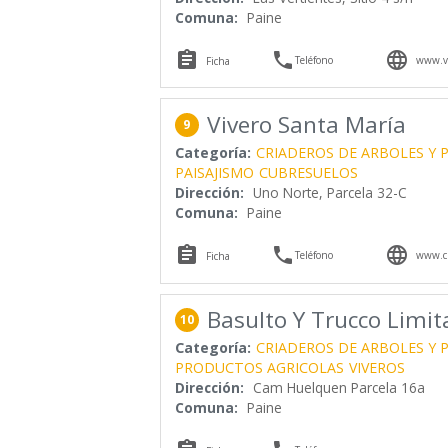
Comuna:
Paine



Teléfono
www.vi
Ficha
Vivero Santa María
9
Categoría:
CRIADEROS DE ARBOLES Y 
PAISAJISMO
CUBRESUELOS
Dirección:
Uno Norte, Parcela 32-C
Comuna:
Paine



Teléfono
www.cu
Ficha
Basulto Y Trucco Limi
10
Categoría:
CRIADEROS DE ARBOLES Y 
PRODUCTOS AGRICOLAS
VIVEROS
Dirección:
Cam Huelquen Parcela 16a
Comuna:
Paine