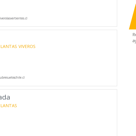
verolasvertientes.cl
R
a
PLANTAS
VIVEROS
bresueloschile.cl
tada
PLANTAS