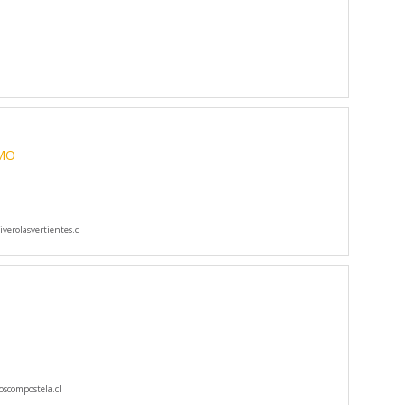
SMO
verolasvertientes.cl
scompostela.cl