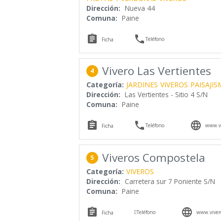
Dirección:
Nueva 44
Comuna:
Paine


Teléfono
Ficha
Vivero Las Vertientes
4
Categoría:
JARDINES
VIVEROS
PAISAJI
Dirección:
Las Vertientes - Sitio 4 S/N
Comuna:
Paine



Teléfono
www.vi
Ficha
Viveros Compostela
5
Categoría:
VIVEROS
Dirección:
Carretera sur 7 Poniente S/N
Comuna:
Paine



Teléfono
www.vivero
Ficha