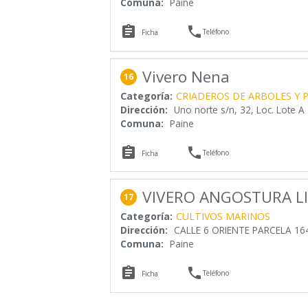
Comuna:
Paine


Teléfono
Ficha
Vivero Nena
16
Categoría:
CRIADEROS DE ARBOLES Y 
Dirección:
Uno norte s/n, 32, Loc. Lote A
Comuna:
Paine


Teléfono
Ficha
VIVERO ANGOSTURA L
17
Categoría:
CULTIVOS MARINOS
Dirección:
CALLE 6 ORIENTE PARCELA 164
Comuna:
Paine


Teléfono
Ficha