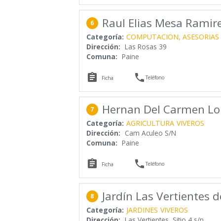
Raul Elias Mesa Ramir
6
Categoría:
COMPUTACION, ASESORIAS
Dirección:
Las Rosas 39
Comuna:
Paine


Teléfono
Ficha
Hernan Del Carmen L
7
Categoría:
AGRICULTURA
VIVEROS
Dirección:
Cam Aculeo S/N
Comuna:
Paine


Teléfono
Ficha
Jardín Las Vertientes d
8
Categoría:
JARDINES
VIVEROS
Dirección:
Las Vertientes, Sitio 4 s/n