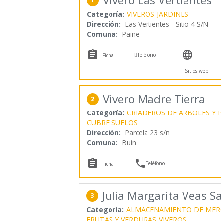
Vivero Las Vertientes
1
Categoría:
VIVEROS
JARDINES
Dirección:
Las Vertientes - Sitio 4 S/N
Comuna:
Paine



Teléfono
Ficha
Sitios web
Vivero Madre Tierra
2
Categoría:
CRIADEROS DE ARBOLES Y 
CUBRE SUELOS
Dirección:
Parcela 23 s/n
Comuna:
Buin


Teléfono
Ficha
Julia Margarita Veas S
3
Categoría:
ALMACENAMIENTO DE MER
FRUTAS Y VERDURAS
VIVEROS