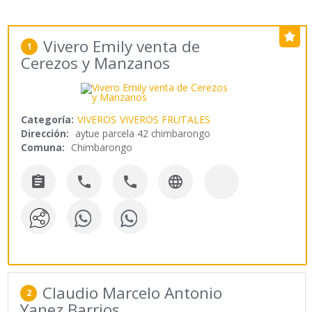
Vivero Emily venta de
1
Cerezos y Manzanos
Categoría:
VIVEROS
VIVEROS FRUTALES
Dirección:
aytue parcela 42 chimbarongo
Comuna:
Chimbarongo




Claudio Marcelo Antonio
2
Yanez Barrios