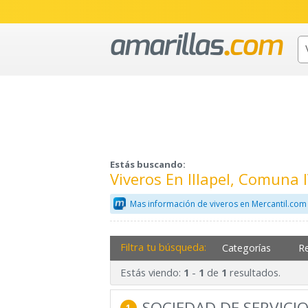
Estás buscando:
Viveros En Illapel, Comuna 
Mas información de viveros en Mercantil.com
Filtra tu búsqueda:
Categorías
R
Estás viendo:
-
de
resultados.
1
1
1
SOCIEDAD DE SERVICIO
1