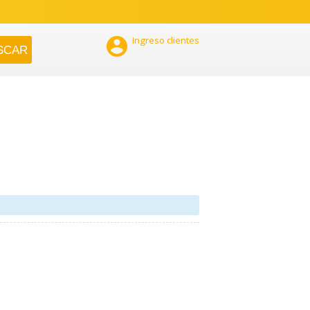

Ingreso clientes