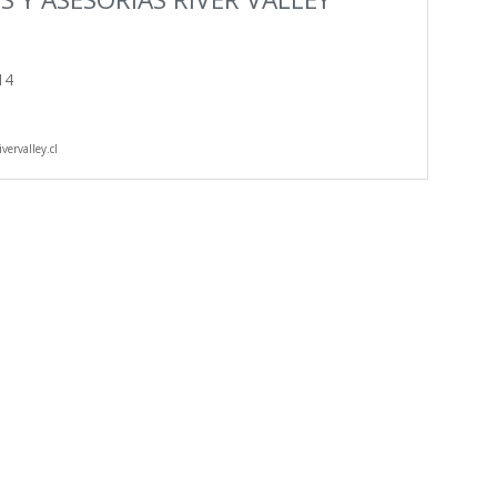
14
vervalley.cl