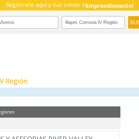
Regístrate aquí y haz crecer tu
Emprendimiento!
IV Región
egiones
S Y ASESORIAS RIVER VALLEY