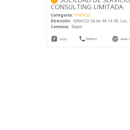
CONSULTING LIMITADA
Categoría:
VIVEROS
Dirección:
IGNACIO SILVA 98 14 98, Loc. 
Comuna:
Illapel



Teléfono
www.ri
Ficha