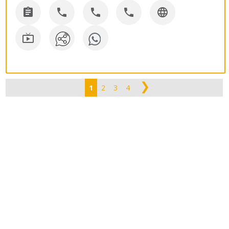






❯
1
2
3
4