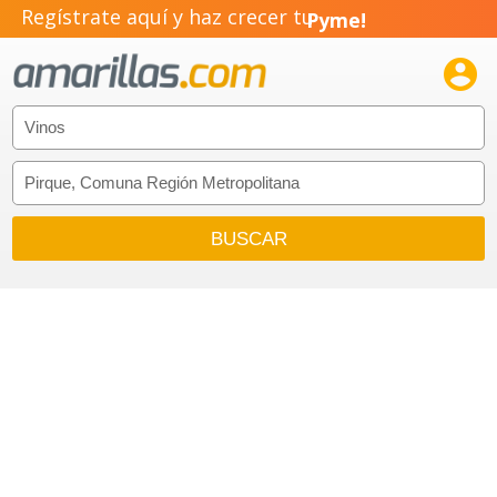
Negocio!
Regístrate aquí y haz crecer tu
Pyme!

Emprendimiento!