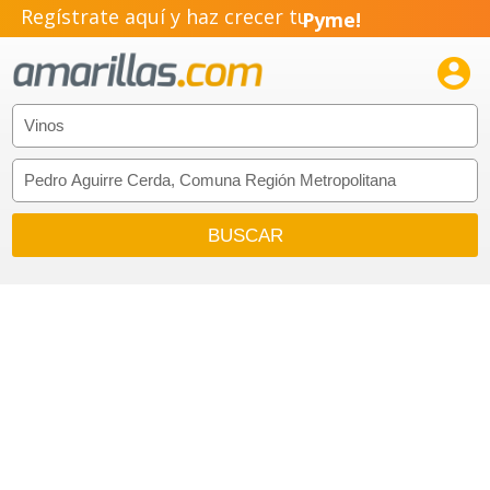
Regístrate aquí y haz crecer tu
Pyme!
Emprendimiento!
