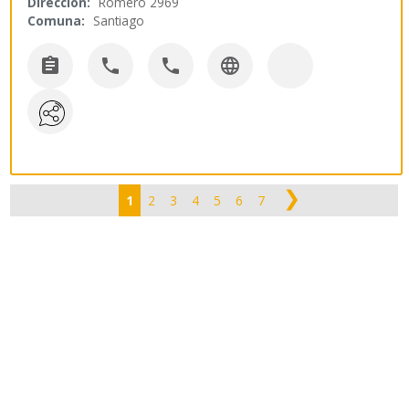
Dirección:
Romero 2969
Comuna:
Santiago




❯
1
2
3
4
5
6
7