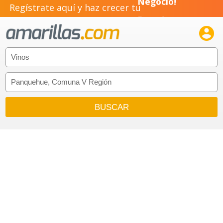
Regístrate aquí y haz crecer tu
Negocio!
Pyme!

Emprendimiento!