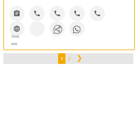






Sitios
web
❯
1
2