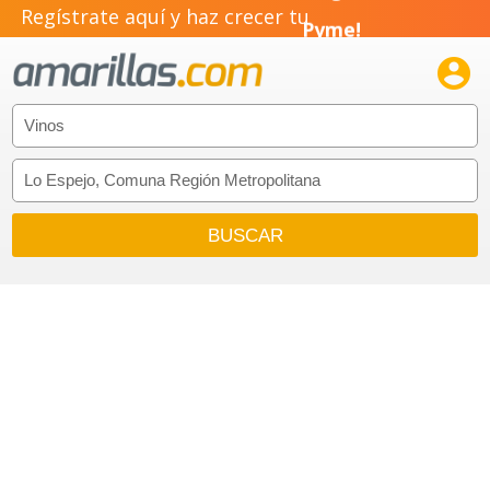
Regístrate aquí y haz crecer tu
Negocio!
Pyme!

Emprendimiento!