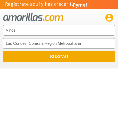
Negocio!
Regístrate aquí y haz crecer tu
Pyme!

Emprendimiento!