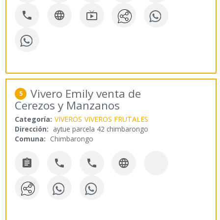



Vivero Emily venta de
5
Cerezos y Manzanos
Categoría:
VIVEROS
VIVEROS FRUTALES
Dirección:
aytue parcela 42 chimbarongo
Comuna:
Chimbarongo



