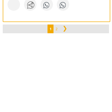
❯
1
2