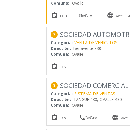
Comuna:
Ovalle



Teléfono
www.mtpm
Ficha
SOCIEDAD AUTOMOTRI
7
Categoría:
VENTA DE VEHICULOS
Dirección:
Benavente 780
Comuna:
Ovalle

Ficha
SOCIEDAD COMERCIAL 
8
Categoría:
SISTEMA DE VENTAS
Dirección:
TANGUE 480, OVALLE 480
Comuna:
Ovalle



Teléfono
www.ri
Ficha