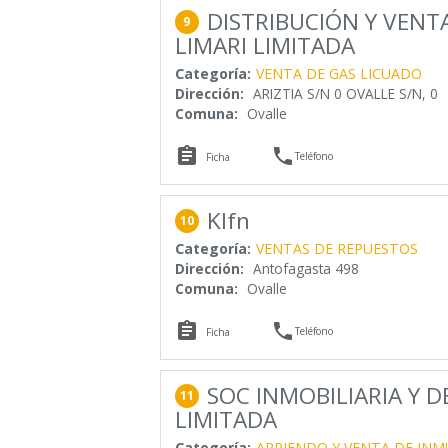
DISTRIBUCIÓN Y VENT
9
LIMARI LIMITADA
Categoría:
VENTA DE GAS LICUADO
Dirección:
ARIZTIA S/N 0 OVALLE S/N, 0
Comuna:
Ovalle


Teléfono
Ficha
Klfn
10
Categoría:
VENTAS DE REPUESTOS
Dirección:
Antofagasta 498
Comuna:
Ovalle


Teléfono
Ficha
SOC INMOBILIARIA Y D
11
LIMITADA
Categoría:
ARRIENDO Y VENTA DE INM