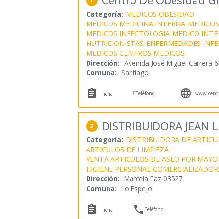
Centro De Obesidad G
1
Categoría:
MEDICOS OBESIDAD
MEDICOS MEDICINA INTERNA
MEDICOS
MEDICOS INFECTOLOGIA
MEDICO INTE
NUTRICIONISTAS
ENFERMEDADES INFE
MEDICOS CENTROS MEDICOS
Dirección:
Avenida José Miguel Carrera 
Comuna:
Santiago



Teléfono
www.centro
Ficha
DISTRIBUIDORA JEAN 
2
Categoría:
DISTRIBUIDORA DE ARTICU
ARTICULOS DE LIMPIEZA
VENTA ARTICULOS DE ASEO POR MAYO
HIGIENE PERSONAL
COMERCIALIZADORA
Dirección:
Marcela Paz 03527
Comuna:
Lo Espejo


Teléfono
Ficha