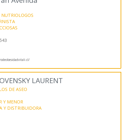
ran Avenida
 NUTRIOLOGOS
RNISTA
CCIOSAS
6543
deobesidadvitali.cl/
LOVENSKY LAURENT
LOS DE ASEO
R Y MENOR
 Y DISTRIBUIDORA