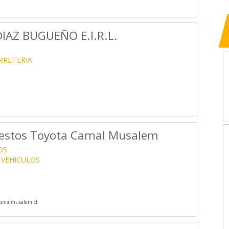
AZ BUGUEÑO E.I.R.L.
RRETERIA
uestos Toyota Camal Musalem
OS
 VEHICULOS
amalmusalem.cl