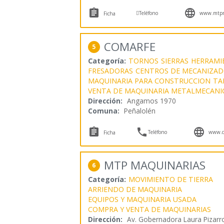



Teléfono
www.mtpma
Ficha
COMARFE
5
Categoría:
TORNOS
SIERRAS
HERRAMI
FRESADORAS
CENTROS DE MECANIZA
MAQUINARIA PARA CONSTRUCCION
TA
VENTA DE MAQUINARIA METALMECANI
Dirección:
Angamos 1970
Comuna:
Peñalolén



Teléfono
www.co
Ficha
MTP MAQUINARIAS
6
Categoría:
MOVIMIENTO DE TIERRA
ARRIENDO DE MAQUINARIA
EQUIPOS Y MAQUINARIA USADA
COMPRA Y VENTA DE MAQUINARIAS
Dirección:
Av. Gobernadora Laura Pizarr