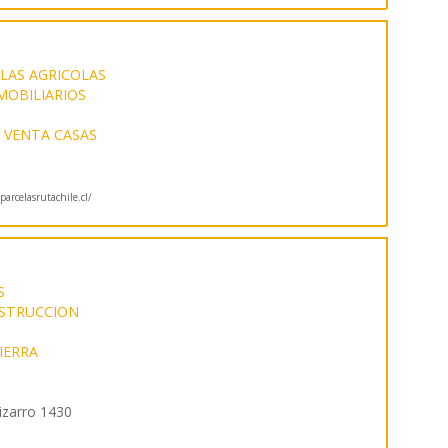
LAS AGRICOLAS
MOBILIARIOS
VENTA CASAS
arcelasrutachile.cl/
S
NSTRUCCION
IERRA
izarro 1430