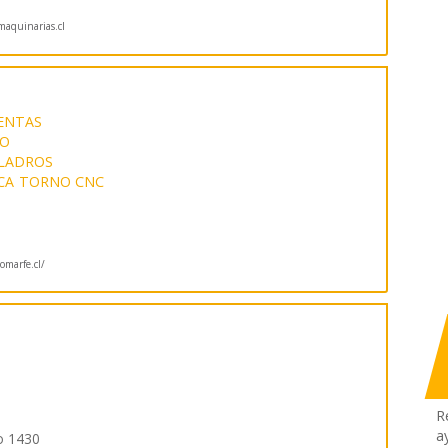
quinarias.cl
ENTAS
DO
LADROS
CA
TORNO CNC
marfe.cl/
R
a
o 1430