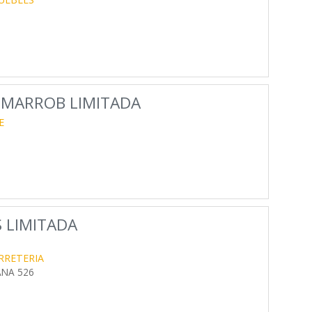
 MARROB LIMITADA
E
 LIMITADA
RRETERIA
ANA 526