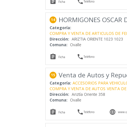


Teléfono
Ficha
HORMIGONES OSCAR DI
14
Categoría:
COMPRA Y VENTA DE ARTICULOS DE FE
Dirección:
ARIZTIA ORIENTE 1023 1023
Comuna:
Ovalle


Teléfono
Ficha
Venta de Autos y Rep
15
Categoría:
ACCESORIOS PARA VEHICUL
COMPRA Y VENTA DE AUTOS
VENTA DE
Dirección:
Ariztía Oriente 358
Comuna:
Ovalle



Teléfono
www.c
Ficha