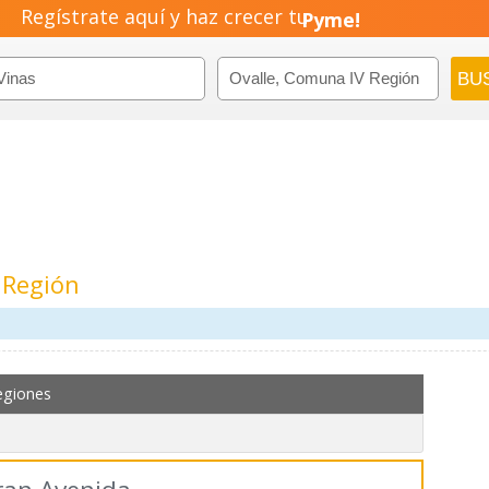
Regístrate aquí y haz crecer tu
Negocio!
Pyme!
Emprendimiento!
 Región
egiones