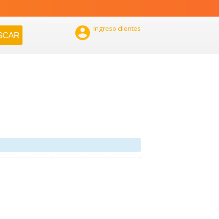

Ingreso clientes