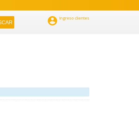

Ingreso clientes