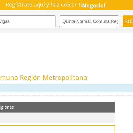
Regístrate aquí y haz crecer tu
Negocio!
Pyme!
Emprendimiento!
omuna Región Metropolitana
egiones