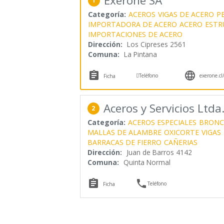
Exerone SA
1
Categoría:
ACEROS
VIGAS DE ACERO
P
IMPORTADORA DE ACERO
ACERO
ESTR
IMPORTACIONES DE ACERO
Dirección:
Los Cipreses 2561
Comuna:
La Pintana



Teléfono
exerone.cl
Ficha
Aceros y Servicios Ltda
2
Categoría:
ACEROS ESPECIALES
BRONC
MALLAS DE ALAMBRE
OXICORTE
VIGAS
BARRACAS DE FIERRO
CAÑERIAS
Dirección:
Juan de Barros 4142
Comuna:
Quinta Normal


Teléfono
Ficha