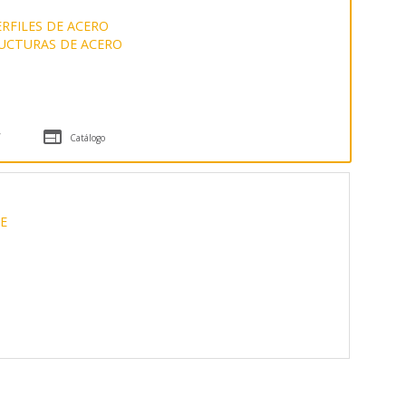
ERFILES DE ACERO
UCTURAS DE ACERO

/
Catálogo
.
E