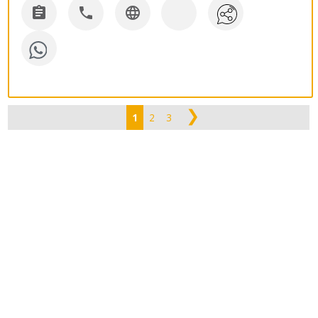



❯
1
2
3