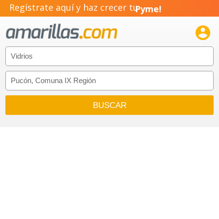
Negocio!
Regístrate aquí y haz crecer tu
Pyme!

Emprendimiento!