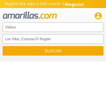
Regístrate aquí y haz crecer tu
Negocio!
Pyme!

Emprendimiento!