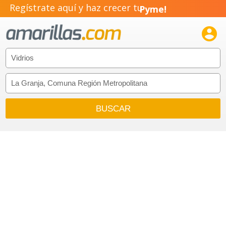
Regístrate aquí y haz crecer tu
Pyme!
Emprendimiento!
