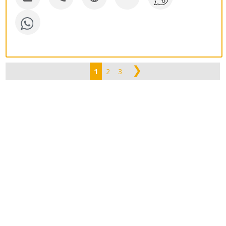
❯
1
2
3