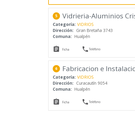
Vidrieria-Aluminios Cri
5
Categoría:
VIDRIOS
Dirección:
Gran Bretaña 3743
Comuna:
Hualpén


Teléfono
Ficha
Fabricacion e Instalaci
6
Categoría:
VIDRIOS
Dirección:
Curacautín 9054
Comuna:
Hualpén


Teléfono
Ficha