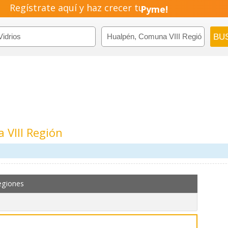
Regístrate aquí y haz crecer tu
Pyme!
Emprendimiento!
 VIII Región
egiones