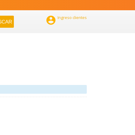

Ingreso clientes