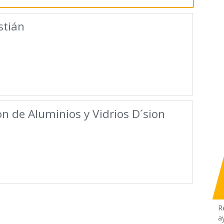
stián
on de Aluminios y Vidrios D´sion
R
a