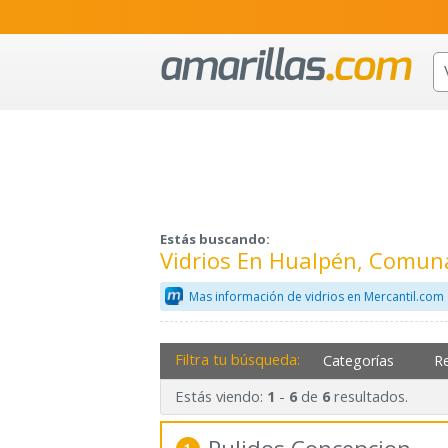
Estás buscando:
Vidrios En Hualpén, Comuna
Mas información de vidrios en Mercantil.com
Filtra tu búsqueda:
Categorías
R
Estás viendo:
-
de
resultados.
1
6
6