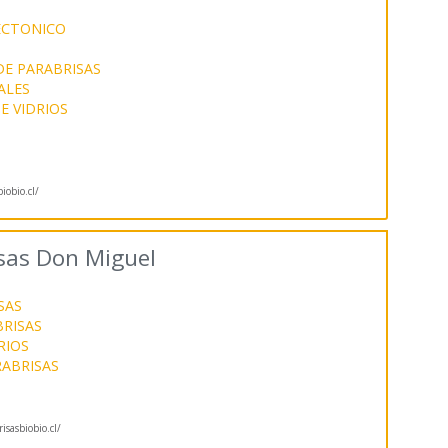
ECTONICO
DE PARABRISAS
ALES
E VIDRIOS
iobio.cl/
sas Don Miguel
SAS
BRISAS
RIOS
RABRISAS
isasbiobio.cl/