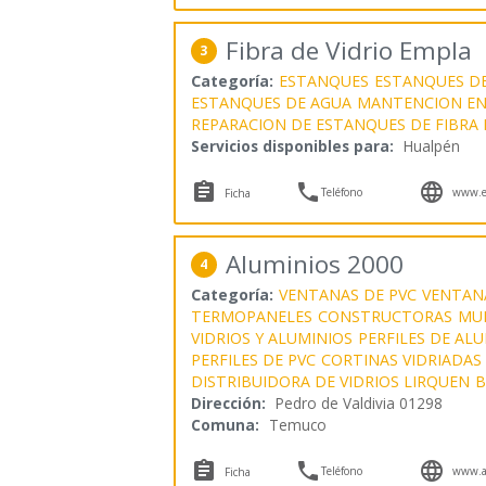
Fibra de Vidrio Empla
3
Categoría:
ESTANQUES
ESTANQUES DE
ESTANQUES DE AGUA
MANTENCION EN 
REPARACION DE ESTANQUES DE FIBRA 
Servicios disponibles para:
Hualpén



Teléfono
www.e
Ficha
Aluminios 2000
4
Categoría:
VENTANAS DE PVC
VENTAN
TERMOPANELES
CONSTRUCTORAS
MU
VIDRIOS Y ALUMINIOS
PERFILES DE AL
PERFILES DE PVC
CORTINAS VIDRIADAS
DISTRIBUIDORA DE VIDRIOS LIRQUEN
B
Dirección:
Pedro de Valdivia 01298
Comuna:
Temuco



Teléfono
www.a
Ficha