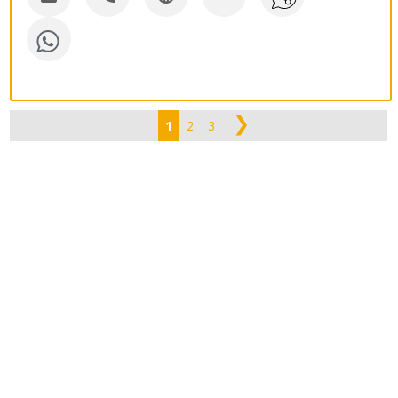
❯
1
2
3