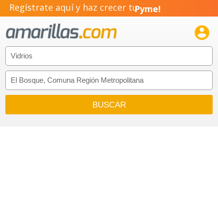
Regístrate aquí y haz crecer tu
Pyme!
Emprendimiento!
