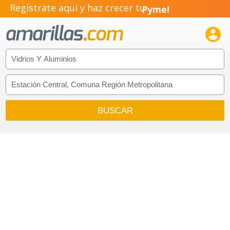
Regístrate aquí y haz crecer tu
Pyme!
Emprendimiento!
