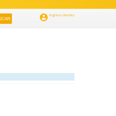

Ingreso clientes