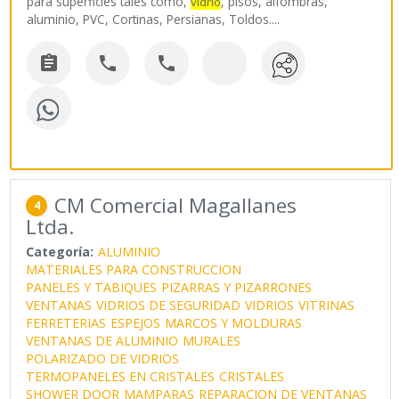
para superficies tales como,
, pisos, alfombras,
vidrio
aluminio, PVC, Cortinas, Persianas, Toldos.
...



CM Comercial Magallanes
4
Ltda.
Categoría:
ALUMINIO
MATERIALES PARA CONSTRUCCION
PANELES Y TABIQUES
PIZARRAS Y PIZARRONES
VENTANAS
VIDRIOS DE SEGURIDAD
VIDRIOS
VITRINAS
FERRETERIAS
ESPEJOS
MARCOS Y MOLDURAS
VENTANAS DE ALUMINIO
MURALES
POLARIZADO DE VIDRIOS
TERMOPANELES EN CRISTALES
CRISTALES
SHOWER DOOR
MAMPARAS
REPARACION DE VENTANAS