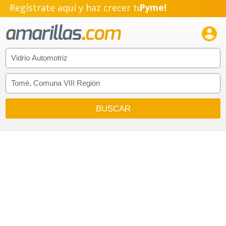
Regístrate aquí y haz crecer tu
Pyme!
Emprendimiento!
