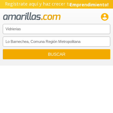
Regístrate aquí y haz crecer tu
Pyme!
Emprendimiento!
