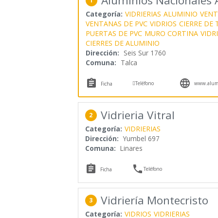
Aluminios Nacionales
1
Categoría:
VIDRIERIAS
ALUMINIO
VENT
VENTANAS DE PVC
VIDRIOS
CIERRE DE
PUERTAS DE PVC
MURO CORTINA
VIDR
CIERRES DE ALUMINIO
Dirección:
Seis Sur 1760
Comuna:
Talca



Teléfono
www.alumi
Ficha
Vidrieria Vitral
2
Categoría:
VIDRIERIAS
Dirección:
Yumbel 697
Comuna:
Linares


Teléfono
Ficha
Vidriería Montecristo
3
Categoría:
VIDRIOS
VIDRIERIAS