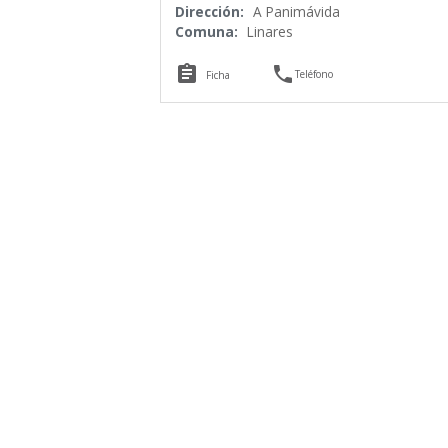
Dirección:
A Panimávida
Comuna:
Linares


Teléfono
Ficha