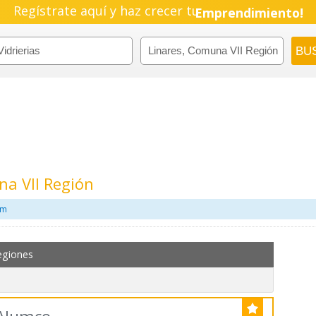
Regístrate aquí y haz crecer tu
Emprendimiento!
na VII Región
om
egiones