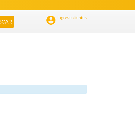

Ingreso clientes