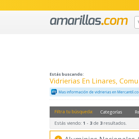
Estás buscando:
Vidrierias En Linares, Comu
Mas información de vidrierias en Mercantil.c
Filtra tu búsqueda:
Categorías
R
Estás viendo:
-
de
resultados.
1
3
3