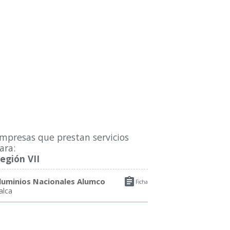
mpresas que prestan servicios
ara:
egión VII

luminios Nacionales Alumco
Ficha
alca