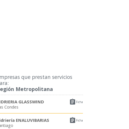
mpresas que prestan servicios
ara:
egión Metropolitana

IDRIERIA GLASSWIND
Ficha
as Condes

idriería ENALUVIBARIAS
Ficha
antiago