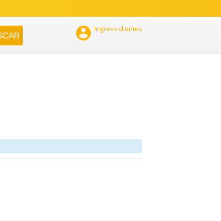

Ingreso clientes