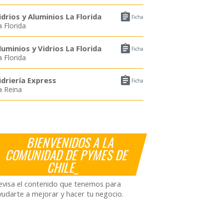

idrios y Aluminios La Florida
Ficha
a Florida

luminios y Vidrios La Florida
Ficha
a Florida

idriería Express
Ficha
a Reina
BIENVENIDOS A LA
COMUNIDAD DE PYMES DE
CHILE_
evisa el contenido que tenemos para
yudarte a mejorar y hacer tu negocio.