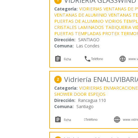
VIDRIERIA GLASSWIND
1
Categoría:
VIDRIERIAS
VENTANAS DE P
VENTANAS DE ALUMINIO
VENTANAS T
PUERTAS DE ALUMINIO
VIDRIOS TEMP
CRISTALES LAMINADOS
TABIQUERIA VI
PUERTAS TEMPLADAS PROTEX
TERMOP
Dirección:
SANTIAGO
Comuna:
Las Condes



Teléfono
www.vi
Ficha
Vidriería ENALUVIBARI
2
Categoría:
VIDRIERIAS
ENMARCACIONE
SHOWER DOOR
ESPEJOS
Dirección:
Rancagua 110
Comuna:
Santiago



Teléfono
www.vidrie
Ficha