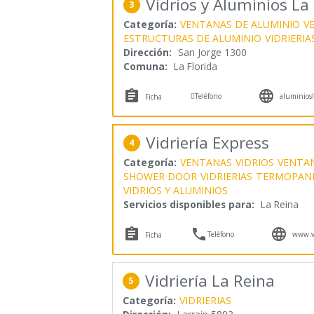
Vidrios y Aluminios La 
3
Categoría:
VENTANAS DE ALUMINIO
V
ESTRUCTURAS DE ALUMINIO
VIDRIERIA
Dirección:
San Jorge 1300
Comuna:
La Florida



Teléfono
aluminiosla
Ficha
Vidriería Express
4
Categoría:
VENTANAS
VIDRIOS
VENTAN
SHOWER DOOR
VIDRIERIAS
TERMOPAN
VIDRIOS Y ALUMINIOS
Servicios disponibles para:
La Reina



Teléfono
www.vi
Ficha
Vidriería La Reina
5
Categoría:
VIDRIERIAS