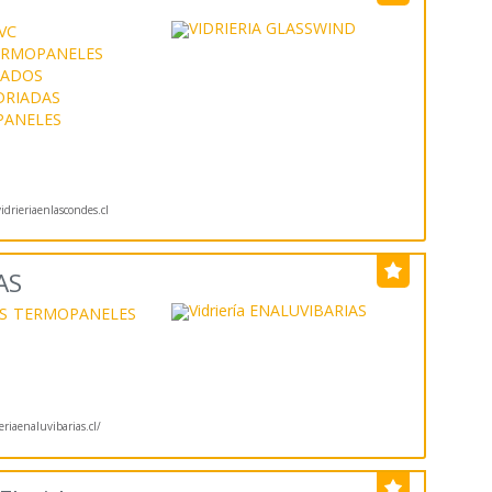
VC
ERMOPANELES
LADOS
DRIADAS
ANELES
drieriaenlascondes.cl
AS
S
TERMOPANELES
riaenaluvibarias.cl/