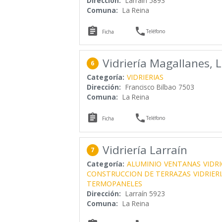
Dirección:
Larrain 5893
Comuna:
La Reina


Teléfono
Ficha
Vidriería Magallanes, 
6
Categoría:
VIDRIERIAS
Dirección:
Francisco Bilbao 7503
Comuna:
La Reina


Teléfono
Ficha
Vidriería Larraín
7
Categoría:
ALUMINIO
VENTANAS
VIDR
CONSTRUCCION DE TERRAZAS
VIDRIER
TERMOPANELES
Dirección:
Larraín 5923
Comuna:
La Reina