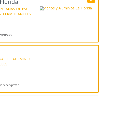
Florida
ENTANAS DE PVC
S
TERMOPANELES
florida.cl/
AS DE ALUMINIO
ELES
drieriaexpress.cl