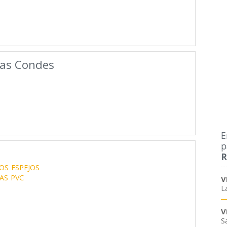
Las Condes
E
p
R
IOS
ESPEJOS
IAS
PVC
V
L
V
S