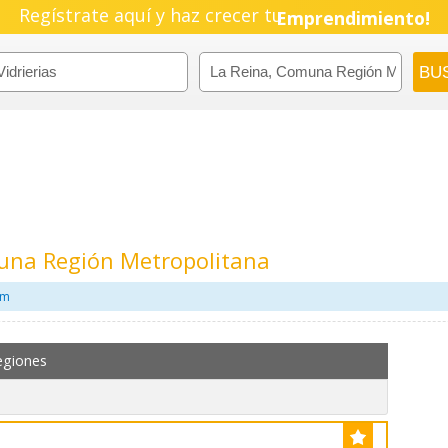
Regístrate aquí y haz crecer tu
Pyme!
Emprendimiento!
muna Región Metropolitana
om
egiones