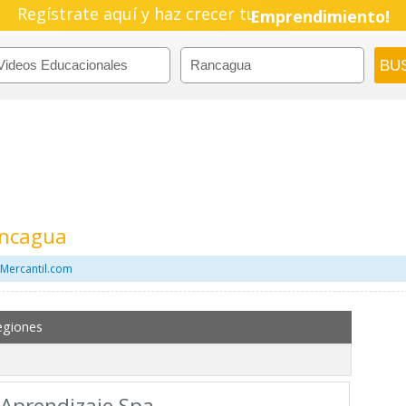
Regístrate aquí y haz crecer tu
Emprendimiento!
ancagua
 Mercantil.com
egiones
 Aprendizaje Spa