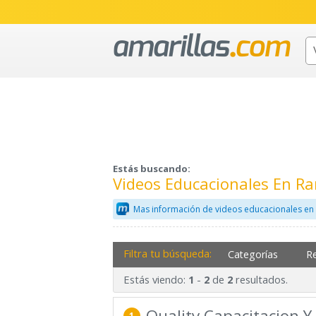
Estás buscando:
Videos Educacionales En R
Mas información de videos educacionales en
Filtra tu búsqueda:
Categorías
R
Estás viendo:
-
de
resultados.
1
2
2
Quality Capacitacion Y
1