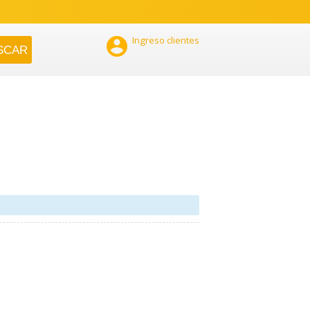

Ingreso clientes