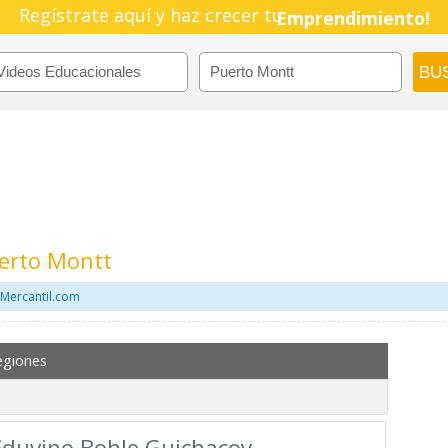
Regístrate aquí y haz crecer tu
Pyme!
Emprendimiento!
uerto Montt
 Mercantil.com
egiones
Eduvino Bohle Guichacoy