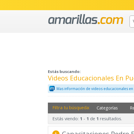
Estás buscando:
Videos Educacionales En P
Mas información de videos educacionales en
Filtra tu búsqueda:
Categorías
R
Estás viendo:
-
de
resultados.
1
1
1
Capacitaciones Pedro 
1