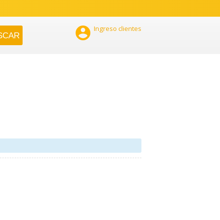

Ingreso clientes