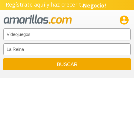
Regístrate aquí y haz crecer tu
Negocio!
Pyme!

Emprendimiento!