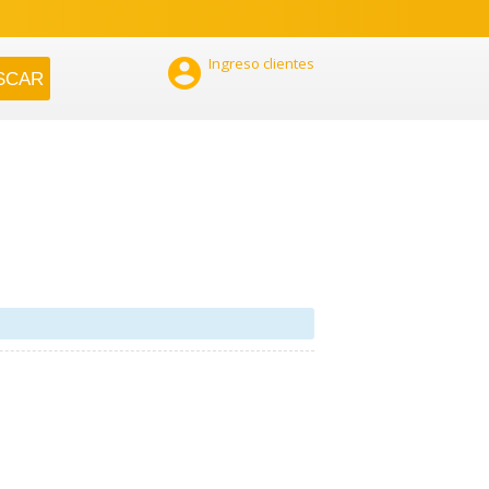

Ingreso clientes