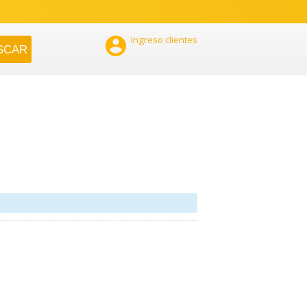

Ingreso clientes