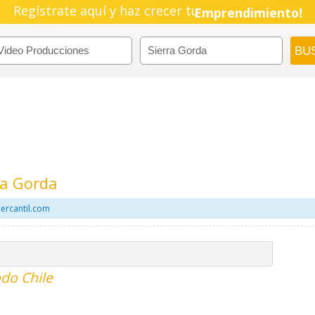
Pyme!
Regístrate aquí y haz crecer tu
Emprendimiento!
ra Gorda
ercantil.com
do Chile