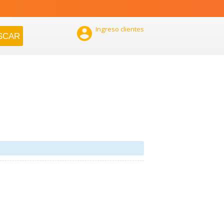

Ingreso clientes