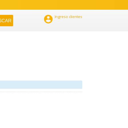

Ingreso clientes