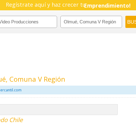
Regístrate aquí y haz crecer tu
Emprendimiento!
ué, Comuna V Región
ercantil.com
do Chile