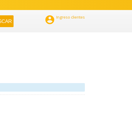

Ingreso clientes