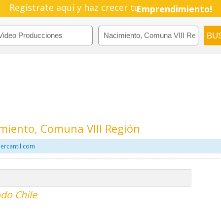
Regístrate aquí y haz crecer tu
Emprendimiento!
miento, Comuna VIII Región
ercantil.com
do Chile