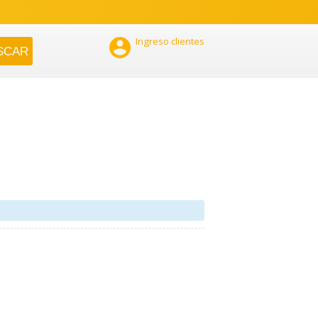

Ingreso clientes