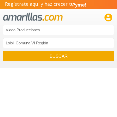
Regístrate aquí y haz crecer tu
Pyme!
Emprendimiento!
