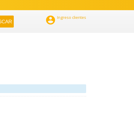

Ingreso clientes