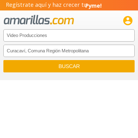
Regístrate aquí y haz crecer tu
Pyme!
Emprendimiento!
